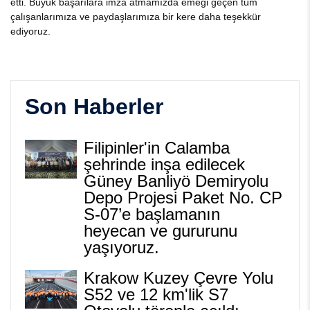
etti. Büyük başarılara imza atmamızda emeği geçen tüm
çalışanlarımıza ve paydaşlarımıza bir kere daha teşekkür
ediyoruz.
Son Haberler
Filipinler'in Calamba
şehrinde inşa edilecek
Güney Banliyö Demiryolu
Depo Projesi Paket No. CP
S-07’e başlamanın
heyecan ve gururunu
yaşıyoruz.
Krakow Kuzey Çevre Yolu
S52 ve 12 km'lik S7