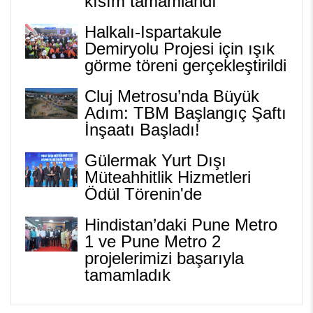
kısım tamamlandı
Halkalı-Ispartakule
Demiryolu Projesi için ışık
görme töreni gerçekleştirildi
Cluj Metrosu’nda Büyük
Adım: TBM Başlangıç Şaftı
İnşaatı Başladı!
Gülermak Yurt Dışı
Müteahhitlik Hizmetleri
Ödül Törenin'de
Hindistan’daki Pune Metro
1 ve Pune Metro 2
projelerimizi başarıyla
tamamladık