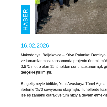
HABER
16.02.2026
Makedonya, Beljakovce – Kriva Palanka; Demiryolu 
ve tamamlanması kapsamında projenin önemli mühen
3.675 metre olan 15 tünelden sonuncusunun ışık gö
gerçekleştirilmiştir.
Bu gelişmeyle birlikte, Yeni Avusturya Tünel Açma 
ilerleme %70 seviyesine ulaşmıştır. Tünellerde kazı
ise eş zamanlı olarak ve tüm hızıyla devam etmekte