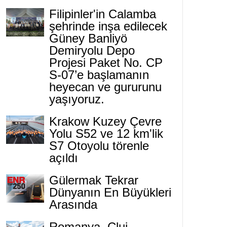
Filipinler'in Calamba
şehrinde inşa edilecek
Güney Banliyö
Demiryolu Depo
Projesi Paket No. CP
S-07’e başlamanın
heyecan ve gururunu
yaşıyoruz.
Krakow Kuzey Çevre
Yolu S52 ve 12 km'lik
S7 Otoyolu törenle
açıldı
Gülermak Tekrar
Dünyanın En Büyükleri
Arasında
Romanya, Cluj-