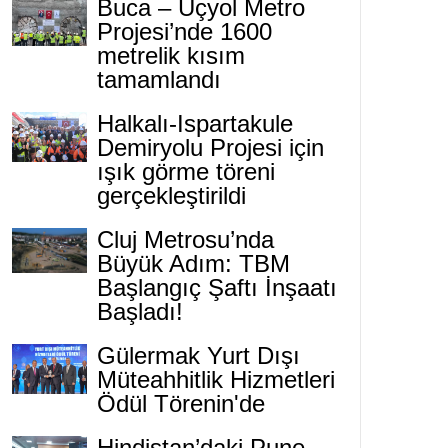
Buca – Üçyol Metro
Projesi’nde 1600
metrelik kısım
tamamlandı
Halkalı-Ispartakule
Demiryolu Projesi için
ışık görme töreni
gerçekleştirildi
Cluj Metrosu’nda
Büyük Adım: TBM
Başlangıç Şaftı İnşaatı
Başladı!
Gülermak Yurt Dışı
Müteahhitlik Hizmetleri
Ödül Törenin'de
Hindistan’daki Pune