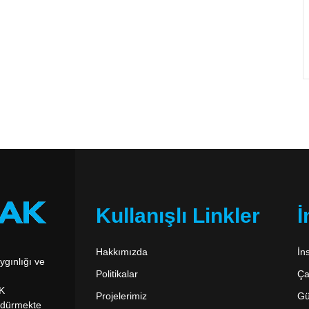
Kullanışlı Linkler
İ
Hakkımızda
İn
gınlığı ve
Politikalar
Ça
AK
Projelerimiz
Gü
ürdürmekte