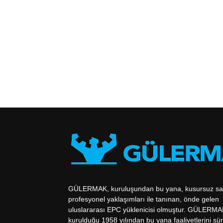
GÜLERMAK, kuruluşundan bu yana, kusursuz say
profesyonel yaklaşımları ile tanınan, önde gelen
uluslararası EPC yüklenicisi olmuştur. GÜLERM
kurulduğu 1958 yılından bu yana faaliyetlerini s